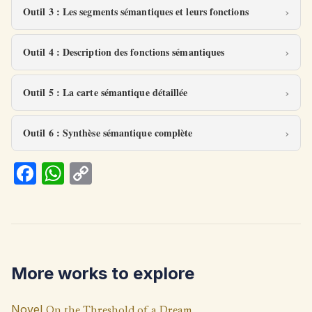
Outil 3 : Les segments sémantiques et leurs fonctions
Outil 4 : Description des fonctions sémantiques
Outil 5 : La carte sémantique détaillée
Outil 6 : Synthèse sémantique complète
Fa
W
C
ce
h
o
b
at
p
o
s
y
o
A
Li
More works to explore
k
p
n
p
k
Novel
On the Threshold of a Dream