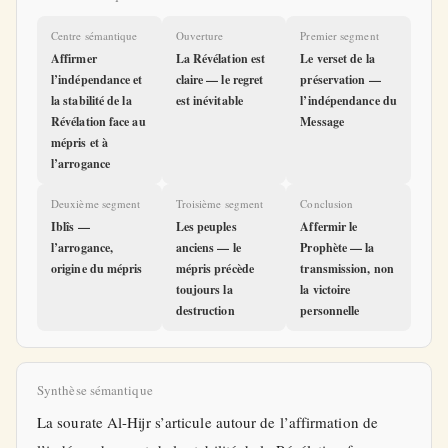
Centre sémantique
Ouverture
Premier segment
Affirmer
La Révélation est
Le verset de la
l’indépendance et
claire — le regret
préservation —
la stabilité de la
est inévitable
l’indépendance du
Révélation face au
Message
mépris et à
l’arrogance
Deuxième segment
Troisième segment
Conclusion
Iblîs —
Les peuples
Affermir le
l’arrogance,
anciens — le
Prophète — la
origine du mépris
mépris précède
transmission, non
toujours la
la victoire
destruction
personnelle
Synthèse sémantique
La sourate Al-Hijr s’articule autour de l’affirmation de