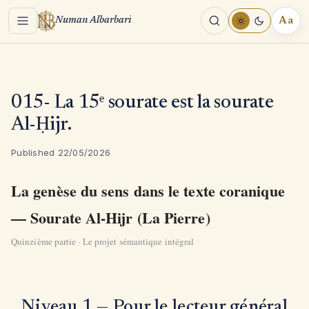
Menu
Aa
Numan Albarbari
REA
TOO
015- La 15ᵉ sourate est la sourate
Al-Ḥijr.
Published 22/05/2026
La genèse du sens dans le texte coranique
— Sourate Al-Hijr (La Pierre)
Quinzième partie · Le projet sémantique intégral
Niveau 1 — Pour le lecteur général