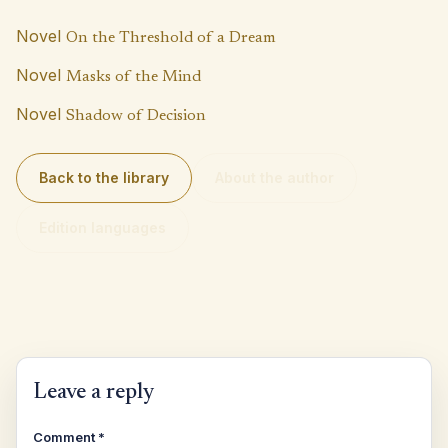
k
p
n
p
k
Novel
On the Threshold of a Dream
Novel
Masks of the Mind
Novel
Shadow of Decision
Back to the library
About the author
Edition languages
Leave a reply
Comment
*