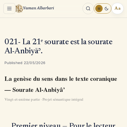
Menu
Aa
Numan Albarbari
REA
TOO
021- La 21ᵉ sourate est la sourate
Al-Anbiyāʾ.
Published 22/05/2026
La genèse du sens dans le texte coranique
— Sourate Al-Anbiyâ’
Vingt-et-unième partie · Projet sémantique intégral
Premier niveau — Pour le lecteur