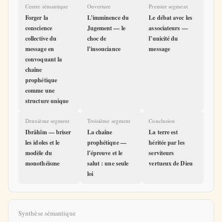
Centre sémantique
Ouverture
Premier segment
Forger la
L’imminence du
Le débat avec les
conscience
Jugement — le
associateurs —
collective du
choc de
l’unicité du
message en
l’insouciance
message
convoquant la
chaîne
prophétique
comme une
structure unique
Deuxième segment
Troisième segment
Conclusion
Ibrâhîm — briser
La chaîne
La terre est
les idoles et le
prophétique —
héritée par les
modèle du
l’épreuve et le
serviteurs
monothéisme
salut : une seule
vertueux de Dieu
loi
Synthèse sémantique