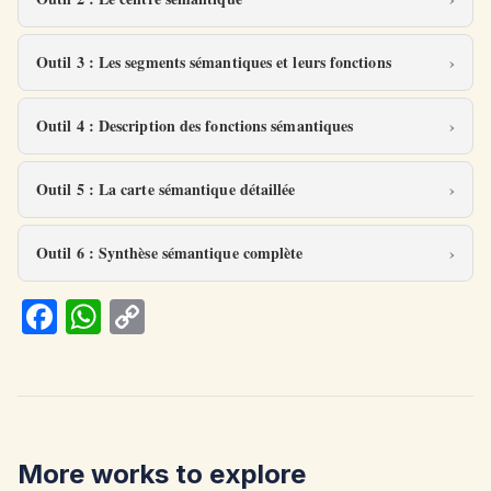
Outil 3 : Les segments sémantiques et leurs fonctions
Outil 4 : Description des fonctions sémantiques
Outil 5 : La carte sémantique détaillée
Outil 6 : Synthèse sémantique complète
Fa
W
C
ce
h
o
b
at
p
o
s
y
o
A
Li
More works to explore