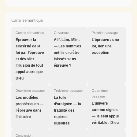
Carte sémantique
Centre sémantique
Ouverture
Premier passage
Éprouver la
Alif. Lâm. Mîm.
L’épreuve : une
sincérité de la
— Les hommes
loi, non une
foi par l’épreuve
ont-ils cru être
exception
et dévoiler
laissés sans
l’illusion de tout
épreuve ?
appui autre que
Dieu
Deuxième passage
Troisième passage
Quatrième
passage
Les modèles
La toile
L’univers
prophétiques —
d’araignée — la
comme signes
l’épreuve dans
fragilité des
— le seul appui
l’histoire
repères
véritable : Dieu
illusoires
Conclusion