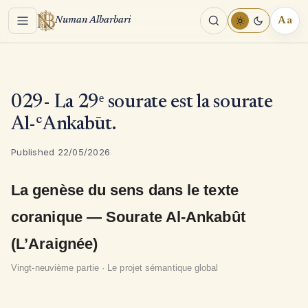
Menu
Aa
Numan Albarbari
REA
TOO
029- La 29ᵉ sourate est la sourate
Al-ʿAnkabūt.
Published 22/05/2026
La genèse du sens dans le texte
coranique — Sourate Al-Ankabût
(L’Araignée)
Vingt-neuvième partie · Le projet sémantique global