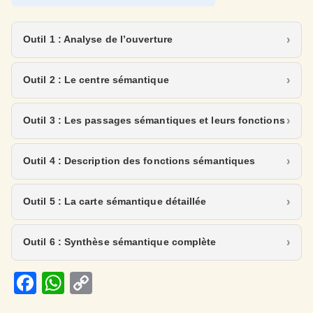
Outil 1 : Analyse de l’ouverture
Outil 2 : Le centre sémantique
Outil 3 : Les passages sémantiques et leurs fonctions
Outil 4 : Description des fonctions sémantiques
Outil 5 : La carte sémantique détaillée
Outil 6 : Synthèse sémantique complète
Fa
W
C
ce
h
o