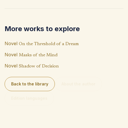
b
at
p
o
s
y
o
A
Li
More works to explore
k
p
n
p
k
Novel
On the Threshold of a Dream
Novel
Masks of the Mind
Novel
Shadow of Decision
Back to the library
About the author
Edition languages