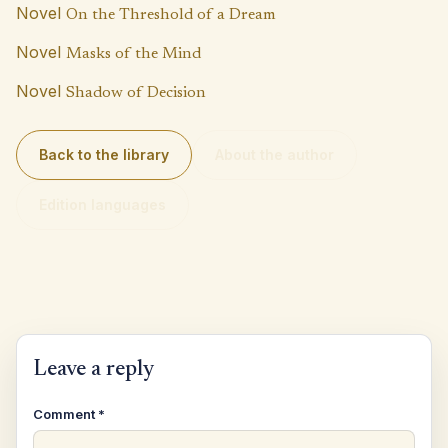
p
k
Novel
On the Threshold of a Dream
Novel
Masks of the Mind
Novel
Shadow of Decision
Back to the library
About the author
Edition languages
Leave a reply
Comment
*