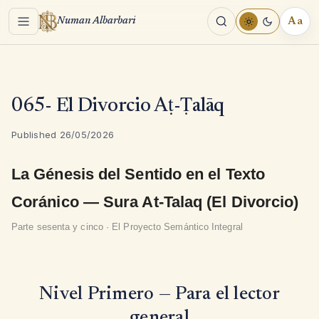
Menu
Aa
Numan Albarbari
REA
TOO
065- El Divorcio Aṭ-Ṭalāq
Published 26/05/2026
La Génesis del Sentido en el Texto
Coránico — Sura At-Talaq (El Divorcio)
Parte sesenta y cinco · El Proyecto Semántico Integral
Nivel Primero — Para el lector
general