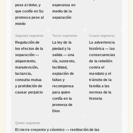
pese al dolor, y
esperanza en
que confíe en Su
medio de la
promesa pese al
separación
miedo
Segundo segmento
Tercer segmento
Cuarto segmento
Regulación de
La ley de la
La advertencia
los efectos de la
piedad y la
histórica — las
separación —
salida — una
consecuencias
alojamiento,
vía, sustento,
de la rebelión
manutención,
facilidad,
contra el
lactancia,
expiación de
mandato y el
consulta mutua
faltas y
tránsito de la
y prohibición de
recompensa
familia a las
causar perjuicio
para quien
normas de la
confía en la
historia
promesa de
Dios
Quinto segmento
El cierre creyente y cósmico — restitución de las