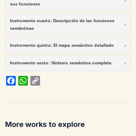
sus funciones
Instrumento cuarto: Descripción de las funciones
semánticas
Instrumento quinto: El mapa semántico detallado
Instrumento sexto: Síntesis semántica completa
Fa
W
C
ce
h
o
b
at
p
o
s
y
o
A
Li
More works to explore
k
p
n