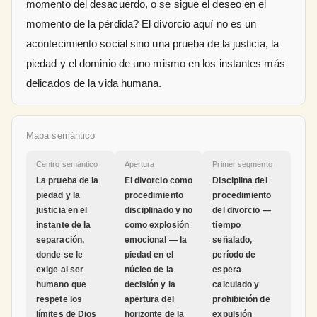
momento del desacuerdo, o se sigue el deseo en el
momento de la pérdida? El divorcio aquí no es un
acontecimiento social sino una prueba de la justicia, la
piedad y el dominio de uno mismo en los instantes más
delicados de la vida humana.
Mapa semántico
Centro semántico
Apertura
Primer segmento
La prueba de la
El divorcio como
Disciplina del
piedad y la
procedimiento
procedimiento
justicia en el
disciplinado y no
del divorcio —
instante de la
como explosión
tiempo
separación,
emocional — la
señalado,
donde se le
piedad en el
período de
exige al ser
núcleo de la
espera
humano que
decisión y la
calculado y
respete los
apertura del
prohibición de
límites de Dios
horizonte de la
expulsión