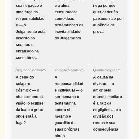
sua negação é
e a alma
nega porque
uma fuga da
censuradora
quer ceder às
responsabilidad
como duas
paixões, não por
e — o
testemunhas da
ausência de
Julgamento está
inevitabilidade
prova
inscrito no
do Julgamento
cosmos e
enraizado na
consciência
Segundo Segmento
Terceiro Segmento
Quarto Segmento
A cena do
A
A causa da
colapso
responsabilidad
divisão — o
cósmico — o
e individual — o
amor pelo
ofuscamento da
ser humano é
mundo imediato
visão, o eclipse
testemunha
é a raiz da
da lua e o grito:
contra si
negligência, e a
onde está a
mesmo e
divisão dos
fuga?
guardião de
rostos é sua
suas próprias
consequência
obras