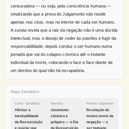
censuradora — ou seja, pela consciência humana —
sinalizando que a prova do Julgamento não reside
apenas nos céus, mas no interior de cada ser humano.
A surata revela que a raiz da negação não é uma dúvida
intelectual, mas o desejo de ceder às paixões e fugir da
responsabilidade; depois conduz o ser humano numa
jornada que vai do colapso cósmico até o instante
individual da morte, colocando-o face a face diante de
um destino do qual não há escapatória.
Mapa Semântico
Centro Semântico
Abertura
Primeiro Segmento
Afirmar a
Juramento
Revelação do
inevitabilidade
cósmico e
motivo moral da
da Ressurreição
psíquico — o Dia
negação — o
e revelar que
da Ressurreição
ser humano