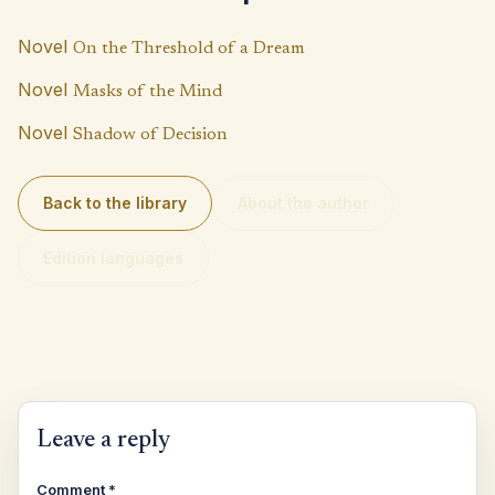
k
p
n
p
k
Novel
On the Threshold of a Dream
Novel
Masks of the Mind
Novel
Shadow of Decision
Back to the library
About the author
Edition languages
Leave a reply
Comment
*