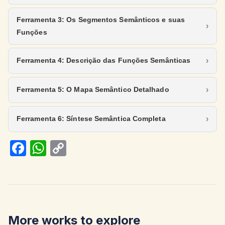
Ferramenta 3: Os Segmentos Semânticos e suas
Funções
Ferramenta 4: Descrição das Funções Semânticas
Ferramenta 5: O Mapa Semântico Detalhado
Ferramenta 6: Síntese Semântica Completa
Fa
W
C
ce
h
o
b
at
p
o
s
y
o
A
Li
More works to explore