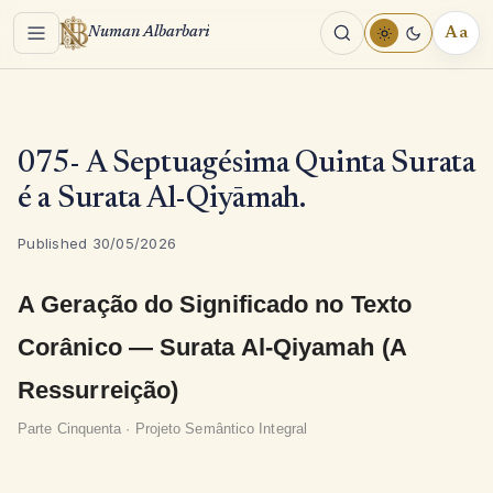
Menu
Aa
Numan Albarbari
REA
TOO
075- A Septuagésima Quinta Surata
é a Surata Al-Qiyāmah.
Published 30/05/2026
A Geração do Significado no Texto
Corânico — Surata Al-Qiyamah (A
Ressurreição)
Parte Cinquenta · Projeto Semântico Integral