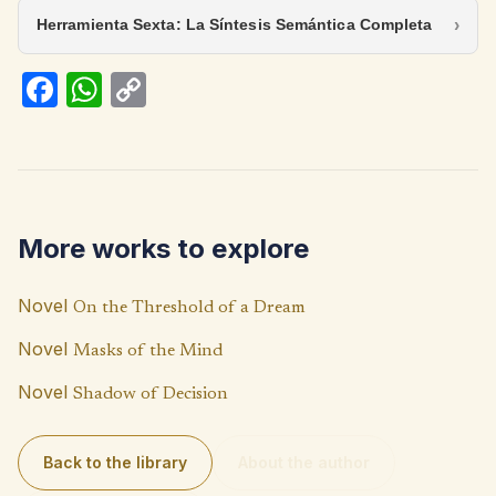
Herramienta Sexta: La Síntesis Semántica Completa
Fa
W
C
ce
h
o
b
at
p
o
s
y
o
A
Li
More works to explore
k
p
n
p
k
Novel
On the Threshold of a Dream
Novel
Masks of the Mind
Novel
Shadow of Decision
Back to the library
About the author