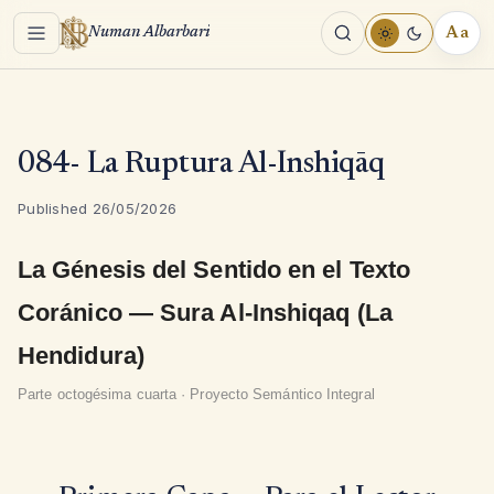
Menu
Aa
Numan Albarbari
REA
TOO
084- La Ruptura Al-Inshiqāq
Published 26/05/2026
La Génesis del Sentido en el Texto
Coránico — Sura Al-Inshiqaq (La
Hendidura)
Parte octogésima cuarta · Proyecto Semántico Integral