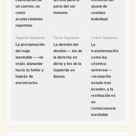
culminación de
terreno para el
momento del
un camino, no
juicio del ser
ajuste de
como
humano
cuentas
acontecimiento
individual
repentino
Segundo Segmento
Tercer Segmento
Cuarto Segmento
La proclamación
La división del
La
del viaje
destino — los de
transformación
inevitable — «te
la derecha en
como ley
estás afanando
dicha y los de la
cósmica
hacia tu Señor y
izquierda en
universal —
habrás de
llamas
«montaréis
encontrarlo»
estado tras
estado», y la
retribución es
su
consecuencia
inevitable