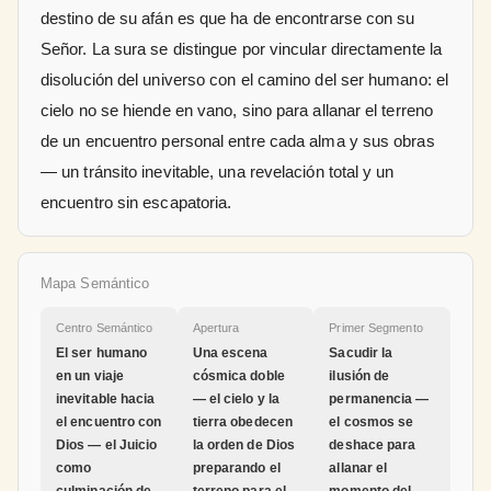
destino de su afán es que ha de encontrarse con su
Señor. La sura se distingue por vincular directamente la
disolución del universo con el camino del ser humano: el
cielo no se hiende en vano, sino para allanar el terreno
de un encuentro personal entre cada alma y sus obras
— un tránsito inevitable, una revelación total y un
encuentro sin escapatoria.
Mapa Semántico
Centro Semántico
Apertura
Primer Segmento
El ser humano
Una escena
Sacudir la
en un viaje
cósmica doble
ilusión de
inevitable hacia
— el cielo y la
permanencia —
el encuentro con
tierra obedecen
el cosmos se
Dios — el Juicio
la orden de Dios
deshace para
como
preparando el
allanar el