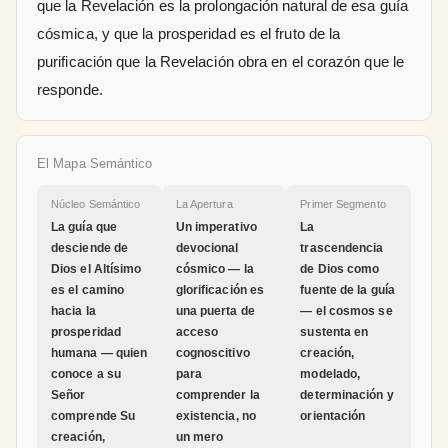
que la Revelación es la prolongación natural de esa guía
cósmica, y que la prosperidad es el fruto de la
purificación que la Revelación obra en el corazón que le
responde.
El Mapa Semántico
Núcleo Semántico
La Apertura
Primer Segmento
La guía que
Un imperativo
La
desciende de
devocional
trascendencia
Dios el Altísimo
cósmico — la
de Dios como
es el camino
glorificación es
fuente de la guía
hacia la
una puerta de
— el cosmos se
prosperidad
acceso
sustenta en
humana — quien
cognoscitivo
creación,
conoce a su
para
modelado,
Señor
comprender la
determinación y
comprende Su
existencia, no
orientación
creación,
un mero