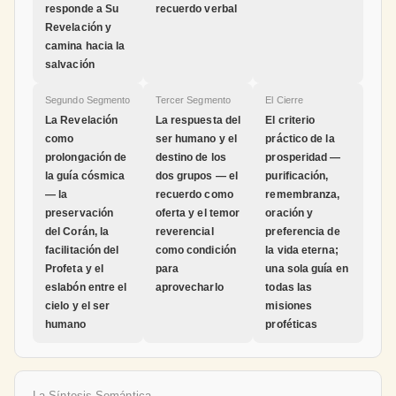
responde a Su
recuerdo verbal
Revelación y
camina hacia la
salvación
Segundo Segmento
Tercer Segmento
El Cierre
La Revelación
La respuesta del
El criterio
como
ser humano y el
práctico de la
prolongación de
destino de los
prosperidad —
la guía cósmica
dos grupos — el
purificación,
— la
recuerdo como
remembranza,
preservación
oferta y el temor
oración y
del Corán, la
reverencial
preferencia de
facilitación del
como condición
la vida eterna;
Profeta y el
para
una sola guía en
eslabón entre el
aprovecharlo
todas las
cielo y el ser
misiones
humano
proféticas
La Síntesis Semántica