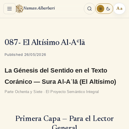
Menu
Aa
Numan Albarbari
REA
TOO
087- El Altísimo Al-Aʿlā
Published 26/05/2026
La Génesis del Sentido en el Texto
Coránico — Sura Al-Aʿlā (El Altísimo)
Parte Ochenta y Siete · El Proyecto Semántico Integral
Primera Capa — Para el Lector
General