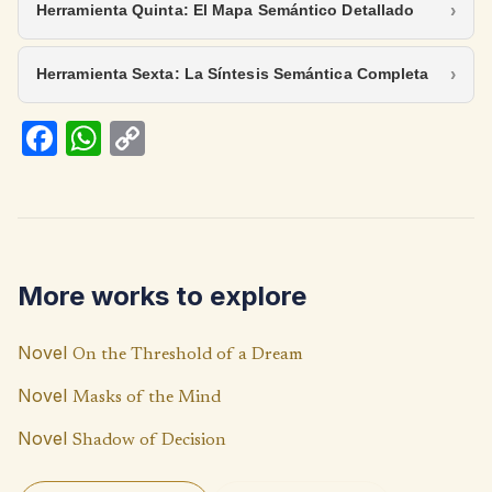
Herramienta Quinta: El Mapa Semántico Detallado
Herramienta Sexta: La Síntesis Semántica Completa
Fa
W
C
ce
h
o
b
at
p
o
s
y
o
A
Li
More works to explore
k
p
n
p
k
Novel
On the Threshold of a Dream
Novel
Masks of the Mind
Novel
Shadow of Decision