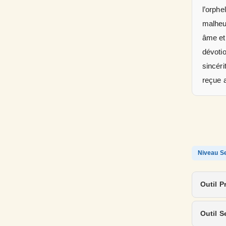
l’orphe
malheu
âme et 
dévotio
sincéri
reçue a
Niveau Se
Outil P
Outil S