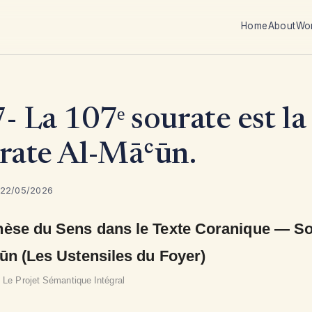
Home
About
Wo
- La 107ᵉ sourate est la
rate Al-Māʿūn.
 22/05/2026
èse du Sens dans le Texte Coranique — So
ūn (Les Ustensiles du Foyer)
· Le Projet Sémantique Intégral