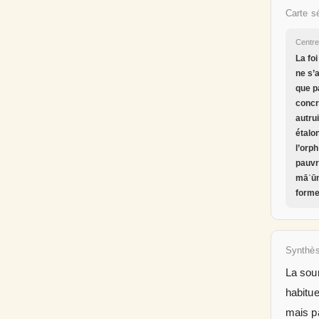
Carte s
Centr
La fo
ne s’
que p
concr
autru
étalo
l’orph
pauvr
māʿūn
forme
Synthè
La sour
habitue
mais p