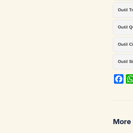
Outil T
Outil Q
Outil C
Outil S
Fa
ce
b
o
o
More 
k