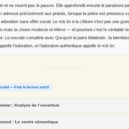
lin et ne nourrit pas le pauvre. Elle approfondit ensuite le paradoxe p
r adressé précisément aux priants, lorsque la prière est présence s
adoration sans effet social. Le māʿūn à la clôture n’est pas une gra
n mais la chose modeste et infime — et pourtant c’est le véritable te
té. La sourate complète avec Quraysh la paire bilatérale : la bienfai
ppelle l’adoration, et l’adoration authentique appelle le māʿūn.
cond — Pour le lecteur averti
remier : Analyse de l’ouverture
econd : Le centre sémantique