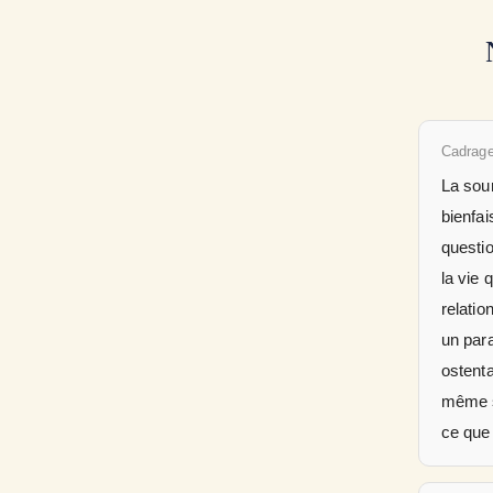
Cadrage
La sour
bienfai
questio
la vie 
relatio
un para
ostenta
même s’
ce que 