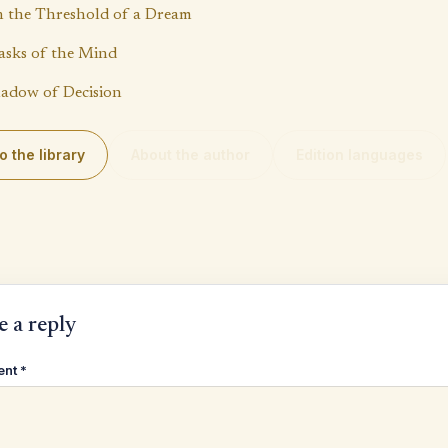
p
k
 the Threshold of a Dream
sks of the Mind
adow of Decision
o the library
About the author
Edition languages
e a reply
ent
*