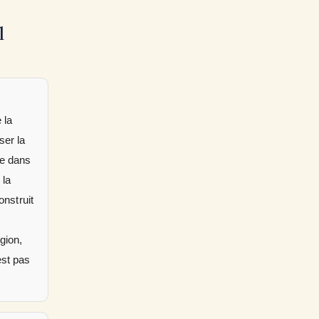
l
 la
ser la
le dans
 la
onstruit
igion,
est pas