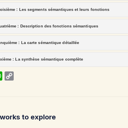
roisième : Les segments sémantiques et leurs fonctions
uatrième : Description des fonctions sémantiques
inquième : La carte sémantique détaillée
ixième : La synthèse sémantique complète
W
C
h
o
at
p
s
y
A
Li
works to explore
p
n