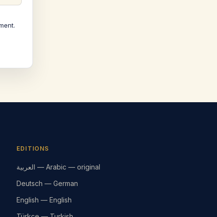
ment.
EDITIONS
العربية — Arabic — original
Deutsch — German
English — English
Türkçe — Turkish