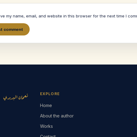
ve my name, email, and website in this browser for the next time I com
EXPLORE
نعمان البربري
Home
About the author
Works
Contact