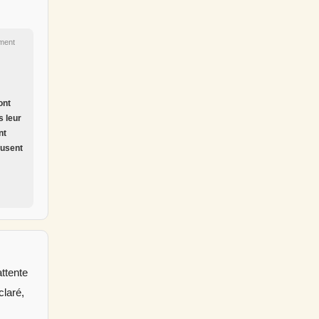
ment
ont
s leur
nt
fusent
attente
claré,