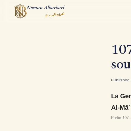
Numan Albarbari
نعمان البربري
ook
107
App
sou
Published
La Gen
Al-Māʿ
Partie 107 