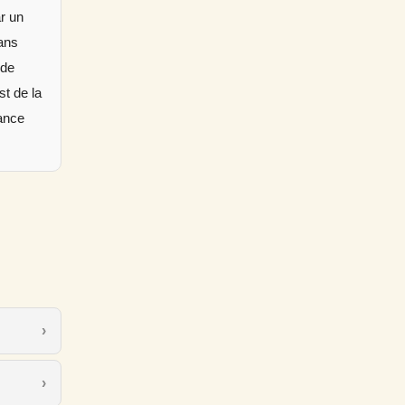
ar un
ans
nde
st de la
sance