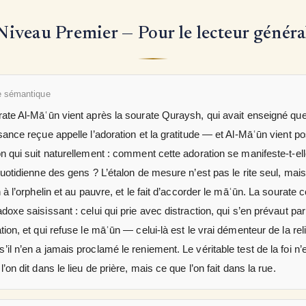
Niveau Premier — Pour le lecteur généra
 sémantique
ate Al-Māʿūn vient après la sourate Quraysh, qui avait enseigné que
sance reçue appelle l’adoration et la gratitude — et Al-Māʿūn vient po
n qui suit naturellement : comment cette adoration se manifeste-t-el
quotidienne des gens ? L’étalon de mesure n’est pas le rite seul, mais
n à l’orphelin et au pauvre, et le fait d’accorder le māʿūn. La sourate c
doxe saisissant : celui qui prie avec distraction, qui s’en prévaut par
tion, et qui refuse le māʿūn — celui-là est le vrai démenteur de la rel
il n’en a jamais proclamé le reniement. Le véritable test de la foi n’
l’on dit dans le lieu de prière, mais ce que l’on fait dans la rue.