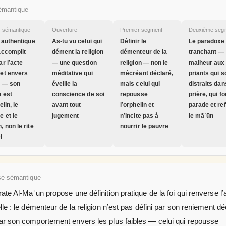
émantique
e sémantique
Ouverture
Premier segment
Deuxième seg
i authentique
As-tu vu celui qui
Définir le
Le paradoxe
accomplit
dément la religion
démenteur de la
tranchant —
ar l’acte
— une question
religion — non le
malheur aux
et envers
méditative qui
mécréant déclaré,
priants qui s
i — son
éveille la
mais celui qui
distraits dan
n est
conscience de soi
repousse
prière, qui fo
elin, le
avant tout
l’orphelin et
parade et re
e et le
jugement
n’incite pas à
le māʿūn
, non le rite
nourrir le pauvre
l
se sémantique
ate Al-Māʿūn propose une définition pratique de la foi qui renverse l’
lle : le démenteur de la religion n’est pas défini par son reniement dé
ar son comportement envers les plus faibles — celui qui repousse