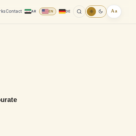
rks
Contact
AR
EN
DE
Aa
READING
TOOLS
urate