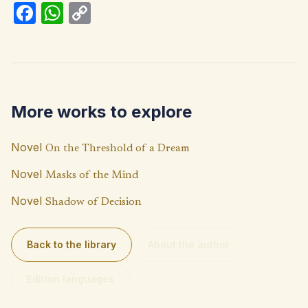
Fa
W
C
ce
h
o
b
at
p
o
s
y
o
A
Li
More works to explore
k
p
n
p
k
Novel
On the Threshold of a Dream
Novel
Masks of the Mind
Novel
Shadow of Decision
Back to the library
About the author
Edition languages