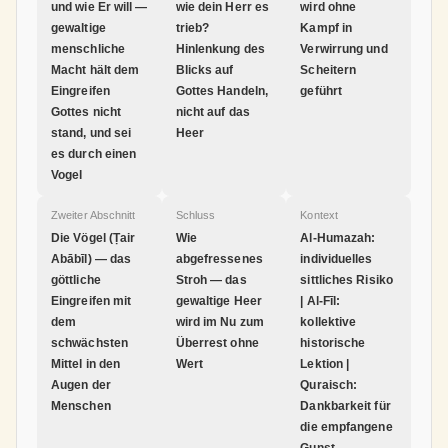
und wie Er will —
wie dein Herr es
wird ohne
gewaltige
trieb?
Kampf in
menschliche
Hinlenkung des
Verwirrung und
Macht hält dem
Blicks auf
Scheitern
Eingreifen
Gottes Handeln,
geführt
Gottes nicht
nicht auf das
stand, und sei
Heer
es durch einen
Vogel
Zweiter Abschnitt
Schluss
Kontext
Die Vögel (Ṭair
Wie
Al-Humazah:
Abābīl) — das
abgefressenes
individuelles
göttliche
Stroh — das
sittliches Risiko
Eingreifen mit
gewaltige Heer
| Al-Fīl:
dem
wird im Nu zum
kollektive
schwächsten
Überrest ohne
historische
Mittel in den
Wert
Lektion |
Augen der
Quraisch:
Menschen
Dankbarkeit für
die empfangene