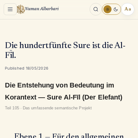
Menu
Aa
Numan Albarbari
REA
TOO
Die hundertfünfte Sure ist die Al-
Fīl.
Published 18/05/2026
Die Entstehung von Bedeutung im
Korantext — Sure Al-Fīl (Der Elefant)
Teil 105 · Das umfassende semantische Projekt
Ebene 1 — Für den allgemeinen