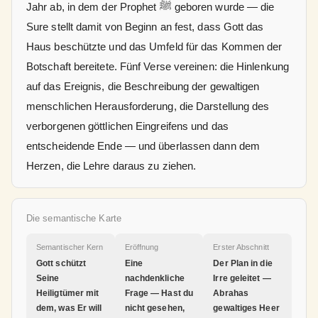
Jahr ab, in dem der Prophet ﷺ geboren wurde — die
Sure stellt damit von Beginn an fest, dass Gott das
Haus beschützte und das Umfeld für das Kommen der
Botschaft bereitete. Fünf Verse vereinen: die Hinlenkung
auf das Ereignis, die Beschreibung der gewaltigen
menschlichen Herausforderung, die Darstellung des
verborgenen göttlichen Eingreifens und das
entscheidende Ende — und überlassen dann dem
Herzen, die Lehre daraus zu ziehen.
Die semantische Karte
Semantischer Kern
Eröffnung
Erster Abschnitt
Gott schützt
Eine
Der Plan in die
Seine
nachdenkliche
Irre geleitet —
Heiligtümer mit
Frage — Hast du
Abrahas
dem, was Er will
nicht gesehen,
gewaltiges Heer