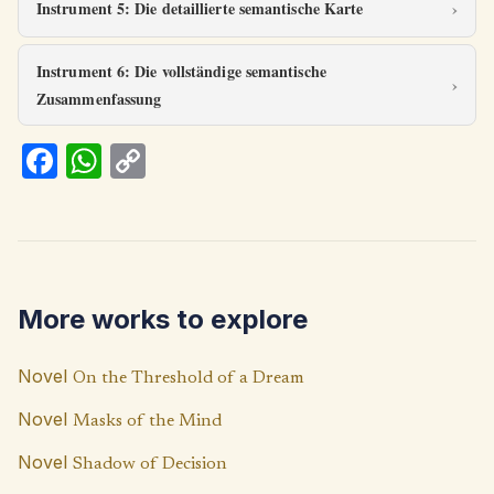
Instrument 5: Die detaillierte semantische Karte
Instrument 6: Die vollständige semantische
Zusammenfassung
Fa
W
C
ce
h
o
b
at
p
o
s
y
o
A
Li
More works to explore
k
p
n
p
k
Novel
On the Threshold of a Dream
Novel
Masks of the Mind
Novel
Shadow of Decision