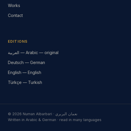
Works
Contact
EDITIONS
العربية — Arabic — original
Deutsch — German
English — English
Türkçe — Turkish
© 2026 Numan Albarbari · نعمان البربري
Written in Arabic & German · read in many languages