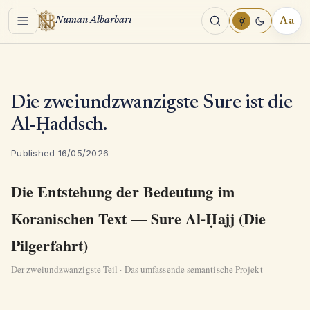
Menu
Aa
Numan Albarbari
REA
TOO
Die zweiundzwanzigste Sure ist die
Al-Ḥaddsch.
Published 16/05/2026
Die Entstehung der Bedeutung im
Koranischen Text — Sure Al-Ḥajj (Die
Pilgerfahrt)
Der zweiundzwanzigste Teil · Das umfassende semantische Projekt