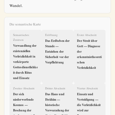
Wandel.
Die semantische Karte
Semantisches
Eröffnung
Erster Abschnitt
Zentrum
Das Erdbeben der
Der Streit über
Verwandlung der
Stunde —
Gott — Diagnose
existenziellen
Entziehen der
der
Verletzlichkeit in
Sicherheit vor der
erkenntnistheoreti
verkörperte
Verpflichtung
schen
Gottesdienstlichke
Verletzlichkeit
it durch Ritus
und Einsatz
Zweiter Abschnitt
Dritter Abschnitt
Vierter Abschnitt
Der sich
Das Haus und
Einsatz und
niederwerfende
Ibrāhīm —
Verteidigung —
Kosmos —
historische
die Verletzlichkeit
Brechung der
Verwurzelung der
wird zur