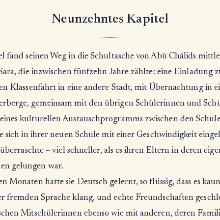
Neunzehntes Kapitel
el fand seinen Weg in die Schultasche von Abū Chālids mittle
Sara, die inzwischen fünfzehn Jahre zählte: eine Einladung z
en Klassenfahrt in eine andere Stadt, mit Übernachtung in e
rberge, gemeinsam mit den übrigen Schülerinnen und Schü
ines kulturellen Austauschprogramms zwischen den Schule
e sich in ihrer neuen Schule mit einer Geschwindigkeit eingel
e überraschte – viel schneller, als es ihren Eltern in deren ei
n gelungen war.
n Monaten hatte sie Deutsch gelernt, so flüssig, dass es ka
er fremden Sprache klang, und echte Freundschaften geschl
schen Mitschülerinnen ebenso wie mit anderen, deren Famil