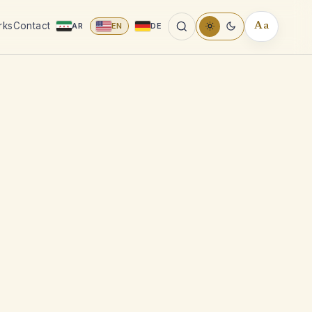
rks
Contact
AR
EN
DE
Aa
READING
TOOLS