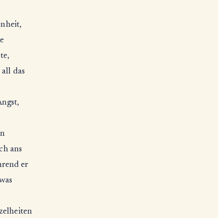
enheit,
ie
te,
all das
Angst,
en
ich ans
hrend er
 was
zelheiten