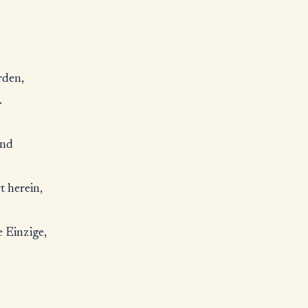
rden,
.
und
 herein,
 Einzige,