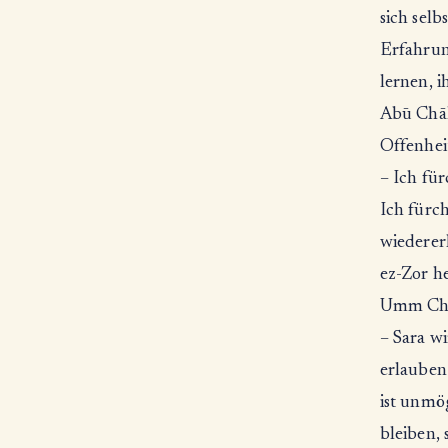
sich sel
Erfahrun
lernen, i
Abū Chāl
Offenhei
– Ich für
Ich fürc
wiederer
ez-Zor h
Umm Chāl
– Sara wi
erlauben
ist unmö
bleiben, 