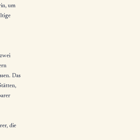
rin, um
ltige
 zwei
ern
ssen. Das
tätten,
barer
rer, die