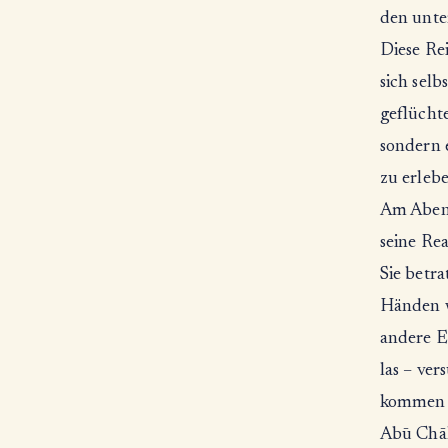
den unte
Diese Rei
sich selb
geflücht
sondern e
zu erleb
Am Abend
seine Re
Sie betr
Händen wi
andere E
las – ver
kommen 
Abū Chāl