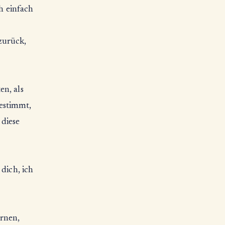
ch einfach
zurück,
en, als
estimmt,
 diese
dich, ich
ernen,