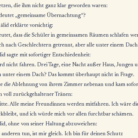
etzen, die ihm nicht ganz klar geworden waren:
deutet „gemeinsame Übernachtung“?
id erklärte vorsichtig:
eutet, dass die Schüler in gemeinsamen Räumen schlafen we
ch nach Geschlechtern getrennt, aber alle unter einem Dach
d sagte mit sofortiger Entschiedenheit:
ird nicht fahren. Drei Tage, eine Nacht außer Haus, Jungen 
unter einem Dach? Das kommt überhaupt nicht in Frage.
te die Ablehnung von ihrem Zimmer nebenan und kam sofort
n voll zurückgehaltener Tränen:
bitte. Alle meine Freundinnen werden mitfahren. Ich wäre die
ckbleibt, und ich würde mich vor allen furchtbar schämen.
id, ohne von seiner Haltung abzuweichen:
 anderen tun, ist mir gleich. Ich bin für deinen Schutz