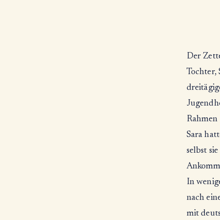
Der Zett
Tochter, 
dreitägig
Jugendhe
Rahmen e
Sara hatt
selbst si
Ankomme
In wenige
nach ein
mit deut