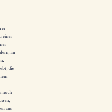
rer
u einer
iner
lern, im
n.
ebt, die
genem
um noch
ossen,
ien aus