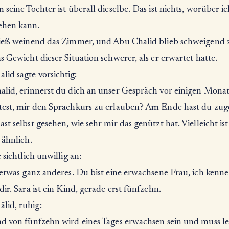
 seine Tochter ist überall dieselbe. Das ist nichts, worüber i
ehen kann.
ließ weinend das Zimmer, und Abū Chālid blieb schweigend 
s Gewicht dieser Situation schwerer, als er erwartet hatte.
id sagte vorsichtig:
alid, erinnerst du dich an unser Gespräch vor einigen Monat
test, mir den Sprachkurs zu erlauben? Am Ende hast du zug
st selbst gesehen, wie sehr mir das genützt hat. Vielleicht ist
 ähnlich.
e sichtlich unwillig an:
 etwas ganz anderes. Du bist eine erwachsene Frau, ich kenne 
dir. Sara ist ein Kind, gerade erst fünfzehn.
id, ruhig:
nd von fünfzehn wird eines Tages erwachsen sein und muss l