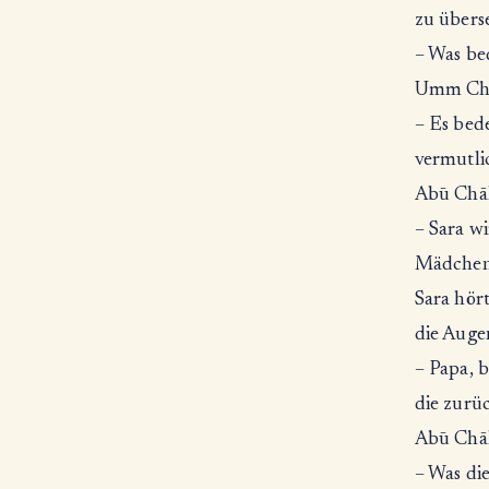
zu übers
– Was be
Umm Chāl
– Es bed
vermutli
Abū Chāli
– Sara w
Mädchen 
Sara hör
die Auge
– Papa, 
die zurü
Abū Chāl
– Was die