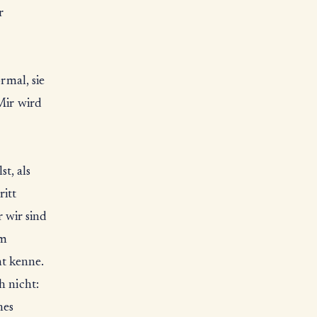
r
rmal, sie
Mir wird
t, als
itt
 wir sind
um
ht kenne.
h nicht:
nes