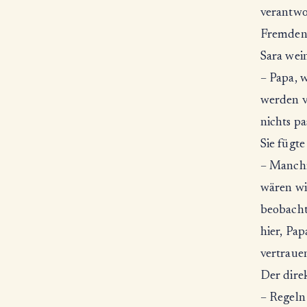
verantwor
Fremden 
Sara wein
– Papa, w
werden vo
nichts pa
Sie fügte
– Manchm
wären wi
beobacht
hier, Pa
vertrauen
Der direk
– Regeln