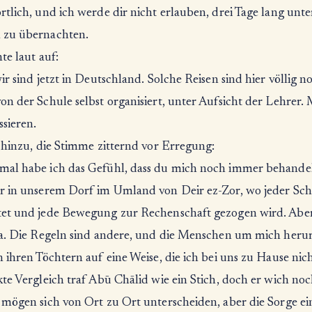
tlich, und ich werde dir nicht erlauben, drei Tage lang unte
zu übernachten.
te laut auf:
ir sind jetzt in Deutschland. Solche Reisen sind hier völlig no
n der Schule selbst organisiert, unter Aufsicht der Lehrer. 
ssieren.
 hinzu, die Stimme zitternd vor Erregung:
al habe ich das Gefühl, dass du mich noch immer behandels
r in unserem Dorf im Umland von Deir ez-Zor, wo jeder Schr
et und jede Bewegung zur Rechenschaft gezogen wird. Aber
pa. Die Regeln sind andere, und die Menschen um mich her
 ihren Töchtern auf eine Weise, die ich bei uns zu Hause nic
te Vergleich traf Abū Chālid wie ein Stich, doch er wich noc
 mögen sich von Ort zu Ort unterscheiden, aber die Sorge ei