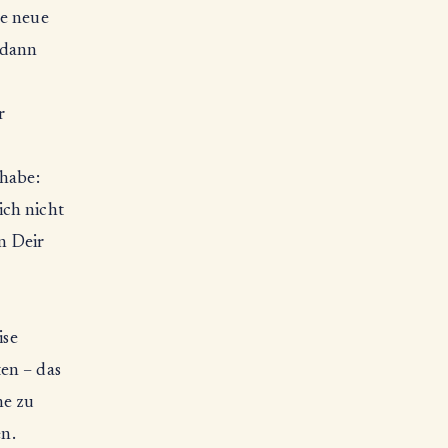
de neue
 dann
r
 habe:
ich nicht
n Deir
ise
en – das
he zu
en.