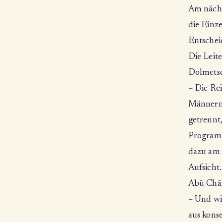
Am nächs
die Einze
Entschei
Die Leit
Dolmetsc
– Die Rei
Männern 
getrennt
Programm
dazu am A
Aufsicht.
Abū Chāl
– Und wie
aus kons