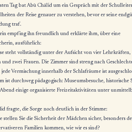
ten Tag bat Abū Chālid um ein Gespräch mit der Schulleite
lheiten der Reise genauer zu verstehen, bevor er seine endgü
dung traf.
erin empfing ihn freundlich und erklärte ihm, über eine
herin, ausführlich:
se steht vollständig unter der Aufsicht von vier Lehrkräften,
und zwei Frauen. Die Zimmer sind streng nach Geschlecht
, jede Vermischung innerhalb der Schlafräume ist ausgeschlo
 ist durchweg pädagogisch: Museumsbesuche, historische S
bend einige organisierte Freizeitaktivitäten unter unmittel
id fragte, die Sorge noch deutlich in der Stimme:
 stellen Sie die Sicherheit der Mädchen sicher, besonders de
ervativeren Familien kommen, wie wir es sind?