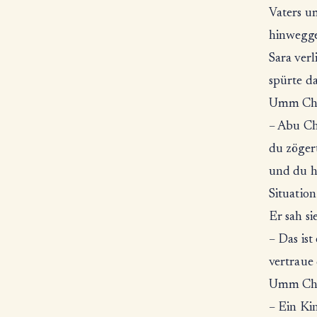
Vaters um
hinwegg
Sara ver
spürte da
Umm Chāl
– Abu Ch
du zöger
und du ha
Situation
Er sah si
– Das ist
vertraue 
Umm Chāl
– Ein Ki